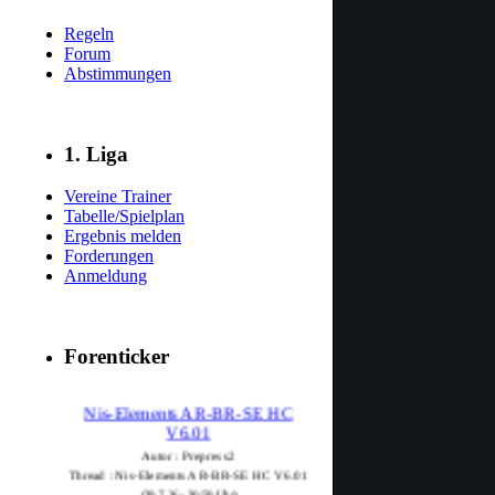
Regeln
Forum
Abstimmungen
1. Liga
Vereine Trainer
Tabelle/Spielplan
Ergebnis melden
Forderungen
Anmeldung
Forenticker
Nis-Elements AR-BR-SE HC
V6.01
Autor : Prepress2
Thread : Nis-Elements AR-BR-SE HC V6.01
(29.7.26 - 20:59 Uhr)