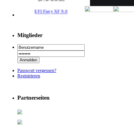
EFI Fiery XF 9.0
Autor : Prepress2
Thread : EFI Fiery XF 9.0
(29.7.26 - 20:58 Uhr)
Mitglieder
PSSE 36.3.1
Autor : Prepress2
Thread : PSSE 36.3.1
(29.7.26 - 20:58 Uhr)
29 RSoft v2025
Passwort vergessen?
Autor : Prepress2
Registrieren
Thread : 29 RSoft v2025
(17.7.26 - 13:32 Uhr)
09 PSDEdit v4.1
Partnerseiten
Autor : Prepress2
Thread : 09 PSDEdit v4.1
(17.7.26 - 10:11 Uhr)