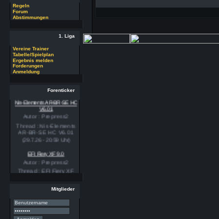
Regeln
Forum
Abstimmungen
1. Liga
Vereine Trainer
Tabelle/Spielplan
Ergebnis melden
Forderungen
Anmeldung
Forenticker
Nis-Elements AR-BR-SE HC
V6.01
Autor : Prepress2
Thread : Nis-Elements
AR-BR-SE HC V6.01
(29.7.26 - 20:59 Uhr)
EFI Fiery XF 9.0
Autor : Prepress2
Thread : EFI Fiery XF
9.0
(29.7.26 - 20:58 Uhr)
Mitglieder
PSSE 36.3.1
Autor : Prepress2
Thread : PSSE 36.3.1