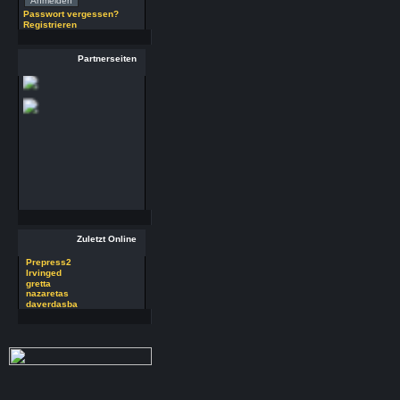
(29.7.26 - 20:58 Uhr)
Passwort vergessen?
Registrieren
29 RSoft v2025
Autor : Prepress2
Thread : 29 RSoft
Partnerseiten
v2025
(17.7.26 - 13:32 Uhr)
09 PSDEdit v4.1
Autor : Prepress2
Thread : 09 PSDEdit
v4.1
(17.7.26 - 10:11 Uhr)
Zuletzt Online
Prepress2
Irvinged
gretta
nazaretas
daverdasba