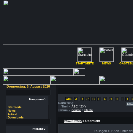
STARTSEITE
NEWS
GÄSTEB
Donnerstag, 6. August 2026
alle
A
B
C
D
E
F
G
H
I
J
Hauptmenü
Sortierung:
Titel »
ABC
/
ZXY
Startseite
Datum »
neuste
/
älteste
News
Artikel
Downloads
Downloads
» Übersicht
Interaktiv
Es liegen zur Zeit, unter d