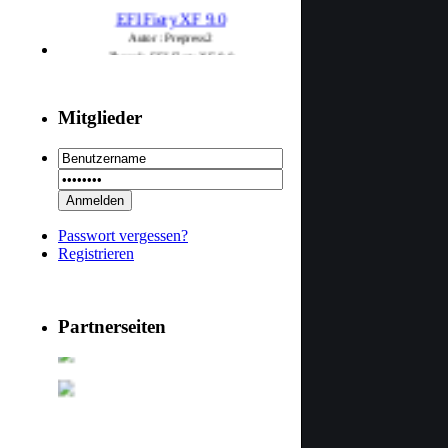
EFI Fiery XF 9.0
Autor : Prepress2
Thread : EFI Fiery XF 9.0
(29.7.26 - 20:58 Uhr)
PSSE 36.3.1
Mitglieder
Autor : Prepress2
Thread : PSSE 36.3.1
(29.7.26 - 20:58 Uhr)
29 RSoft v2025
Autor : Prepress2
Passwort vergessen?
Thread : 29 RSoft v2025
Registrieren
(17.7.26 - 13:32 Uhr)
09 PSDEdit v4.1
Autor : Prepress2
Partnerseiten
Thread : 09 PSDEdit v4.1
(17.7.26 - 10:11 Uhr)