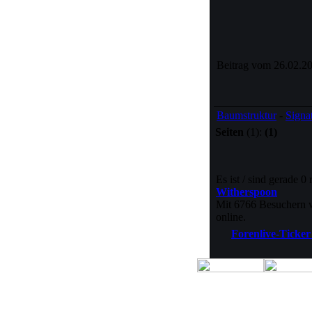
Beitrag vom 26.02.20
Baumstruktur
-
Signa
Seiten
(1):
(1)
Es ist / sind gerade 0
Witherspoon
Mit 6766 Besuchern w
online.
Forenlive-Ticker