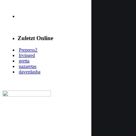
Zuletzt Online
Prepress2
Irvinged
gretta
nazaretas
daverdasba