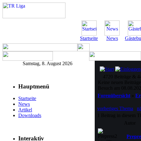
Startseite
News
Gästeb
Samstag, 8. August 2026
4720 Beiträge & 4
Keine neuen Beiträge,
Hauptmenü
Besuch am 08.08.202
Forenübersicht
»
Er
Startseite
News
vorheriges Thema
n
Artikel
1 Beitrag in diesem T
Downloads
Autor
Prepre
Interaktiv