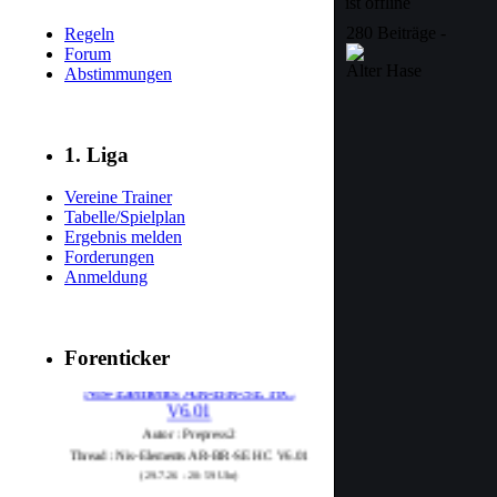
280 Beiträge -
Regeln
Forum
Alter Hase
Abstimmungen
1. Liga
Vereine Trainer
Tabelle/Spielplan
Ergebnis melden
Forderungen
Anmeldung
Forenticker
Nis-Elements AR-BR-SE HC
V6.01
Autor : Prepress2
Thread : Nis-Elements AR-BR-SE HC V6.01
(29.7.26 - 20:59 Uhr)