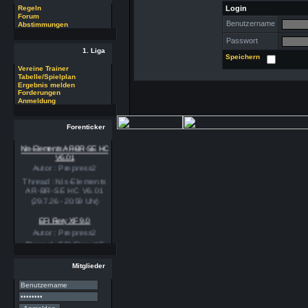
Login
Regeln
Forum
Benutzername
Abstimmungen
Passwort
1. Liga
Speichern
Vereine Trainer
Tabelle/Spielplan
Ergebnis melden
Forderungen
Anmeldung
Forenticker
Nis-Elements AR-BR-SE HC
V6.01
Autor : Prepress2
Thread : Nis-Elements
AR-BR-SE HC V6.01
(29.7.26 - 20:59 Uhr)
EFI Fiery XF 9.0
Autor : Prepress2
Thread : EFI Fiery XF
9.0
(29.7.26 - 20:58 Uhr)
Mitglieder
PSSE 36.3.1
Autor : Prepress2
Thread : PSSE 36.3.1