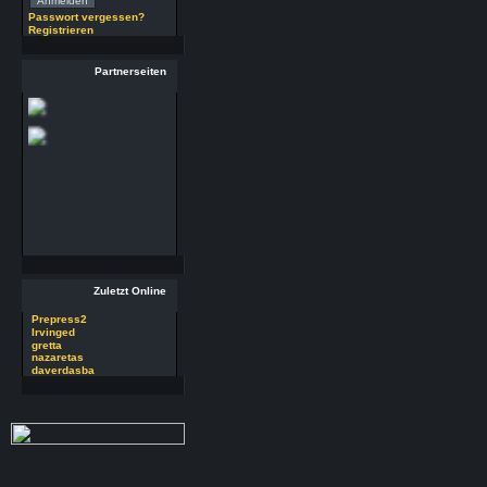
(29.7.26 - 20:58 Uhr)
Passwort vergessen?
Registrieren
29 RSoft v2025
Autor : Prepress2
Partnerseiten
Thread : 29 RSoft
v2025
(17.7.26 - 13:32 Uhr)
09 PSDEdit v4.1
Autor : Prepress2
Thread : 09 PSDEdit
v4.1
(17.7.26 - 10:11 Uhr)
Zuletzt Online
Prepress2
Irvinged
gretta
nazaretas
daverdasba