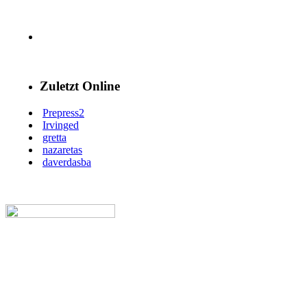
Zuletzt Online
Prepress2
Irvinged
gretta
nazaretas
daverdasba