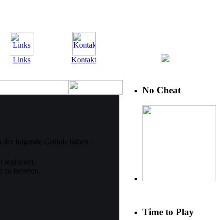
Links
Kontakt
No Cheat
n der folgende Gründe haben :
registriert.
 zu betreten.
Time to Play