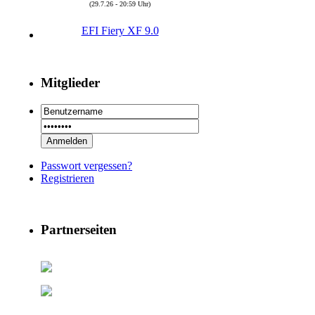
EFI Fiery XF 9.0
Autor : Prepress2
Thread : EFI Fiery XF 9.0
(29.7.26 - 20:58 Uhr)
Mitglieder
PSSE 36.3.1
Autor : Prepress2
Thread : PSSE 36.3.1
(29.7.26 - 20:58 Uhr)
29 RSoft v2025
Passwort vergessen?
Autor : Prepress2
Registrieren
Thread : 29 RSoft v2025
(17.7.26 - 13:32 Uhr)
09 PSDEdit v4.1
Partnerseiten
Autor : Prepress2
Thread : 09 PSDEdit v4.1
(17.7.26 - 10:11 Uhr)