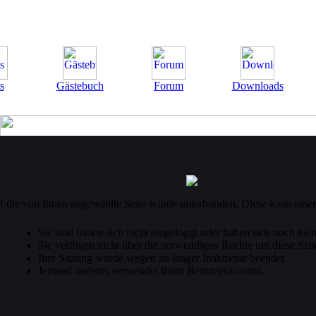
s
Gästebuch
Forum
Downloads
uf die von Ihnen angewählte Seite wurde unterbunden. Diese kann eine
Sie sind haben sich nicht eingeloggt oder haben sich noch nicht 
Sie verfügen nicht über die notwendigen Rechte um diese Seite
Ihre Sitzung wurde wegen zu langer Inaktivität beendet.
Jemand anderes verwendet Ihren Benutzeraccount.