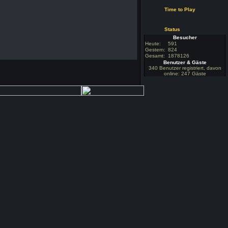
Time to Play
Status
Besucher
Heute:
591
Gestern:
824
Gesamt:
1878126
Benutzer & Gäste
340 Benutzer registriert, davon
online: 247 Gäste