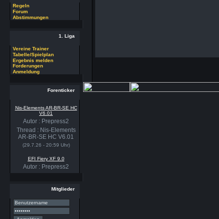
Regeln
Forum
Abstimmungen
1. Liga
Vereine Trainer
Tabelle/Spielplan
Ergebnis melden
Forderungen
Anmeldung
Forenticker
Nis-Elements AR-BR-SE HC
V6.01
Autor : Prepress2
Thread : Nis-Elements
AR-BR-SE HC V6.01
(29.7.26 - 20:59 Uhr)
EFI Fiery XF 9.0
Autor : Prepress2
Thread : EFI Fiery XF
9.0
(29.7.26 - 20:58 Uhr)
Mitglieder
PSSE 36.3.1
Autor : Prepress2
Thread : PSSE 36.3.1