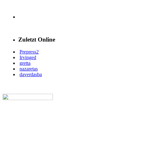
Zuletzt Online
Prepress2
Irvinged
gretta
nazaretas
daverdasba