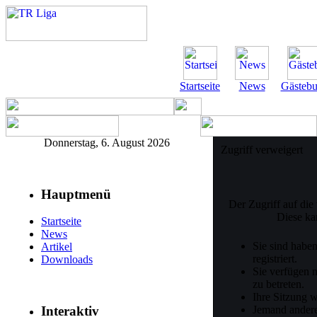
Startseite
News
Gästeb
Donnerstag, 6. August 2026
Zugriff verweigert
Hauptmenü
Der Zugriff auf di
Diese ka
Startseite
News
Sie sind haben
Artikel
registriert.
Downloads
Sie verfügen 
zu betreten.
Ihre Sitzung w
Jemand andere
Interaktiv