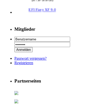
EFI Fiery XF 9.0
Autor : Prepress2
Thread : EFI Fiery XF 9.0
(29.7.26 - 20:58 Uhr)
Mitglieder
PSSE 36.3.1
Autor : Prepress2
Thread : PSSE 36.3.1
(29.7.26 - 20:58 Uhr)
29 RSoft v2025
Passwort vergessen?
Autor : Prepress2
Registrieren
Thread : 29 RSoft v2025
(17.7.26 - 13:32 Uhr)
09 PSDEdit v4.1
Partnerseiten
Autor : Prepress2
Thread : 09 PSDEdit v4.1
(17.7.26 - 10:11 Uhr)