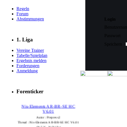
Regeln
Forum
Abstimmungen
Login
Benutzerna
Passwort
1. Liga
Speichern
Vereine Trainer
Tabelle/Spielplan
Ergebnis melden
Forderungen
Anmeldung
Forenticker
Nis-Elements AR-BR-SE HC
V6.01
Autor : Prepress2
Thread : Nis-Elements AR-BR-SE HC V6.01
(29.7.26 - 20:59 Uhr)