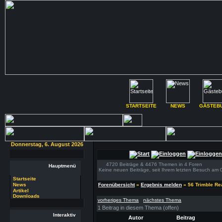
STARTSEITE
NEWS
GÄSTEB
Donnerstag, 6. August 2026
4720 Beiträge & 4476 Themen in 4 Foren
Hauptmenü
Keine neuen Beiträge, seit Ihrem letzten Besuch am 
Startseite
News
Forenübersicht
»
Ergebnis melden
» 56 Trimble Re
Artikel
Downloads
vorheriges Thema
nächstes Thema
1 Beitrag in diesem Thema (offen)
Interaktiv
Autor
Beitrag