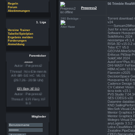
56 Trimble RealW
Regeln
Forum
Prepress2
Abstimmungen
Torrent download
280 Beiträge -
v24
1. Liga
-----Sunsam28#hot
Alter Hase
Just for a test,any
Vereine Trainer
Software Husqvar
Tabelle/Spielplan
SolidWorks.2024
Ergebnis melden
neostampa v8.1.4
Forderungen
RISA-3D v15.0.2 
Anmeldung
Tebo ICT V5.0
GEOVIA MineSche
Enfocus PitStop P
Nis-Elements AR-BR-SE HC
Forenticker
SolidCAM 2024
V6.01
AutoForm^Plus.R
Autor : Prepress2
DHI-WASY FeFlow
Thread : Nis-Elements
HBM.nCode.13.0.
AR-BR-SE HC V6.01
Flaresim v2025
DecisionSpace Ge
(29.7.26 - 20:59 Uhr)
Husqvarna 4D Emb
Cadence Design Sy
EFI Fiery XF 9.0
CV Cabinet Vision p
ticra tools v23.1
Autor : Prepress2
PVS Studio 7.04.3
Thread : EFI Fiery XF
SES CDEGS v20
9.0
Datamine datablast
KND.SailingPerfor
(29.7.26 - 20:58 Uhr)
MecSoft.Visual.C
Mentor Graphics H
PSSE 36.3.1
Mentor Graphics 
Mitglieder
Autor : Prepress2
Molegro Virtual D
anyLogistix 3.3.2
Thread : PSSE 36.3.1
Leica CloudWorx 
(29.7.26 - 20:58 Uhr)
Zeataline.PipeData
CPFD Barracuda V