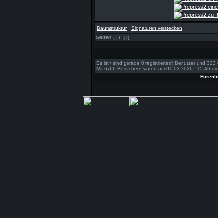
-
Baumstruktur
Signaturen verstecken
Seiten
(1):
(1)
Es ist / sind gerade 0 registrierte(r) Benutzer und 32
Mit 6766 Besuchern waren am 01.03.2026 - 15:46 die 
Forenli