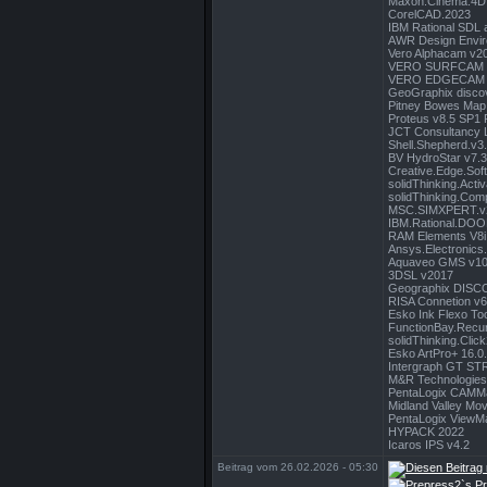
Maxon.Cinema.4D.
CorelCAD.2023
IBM Rational SDL 
AWR Design Enviro
Vero Alphacam v2
VERO SURFCAM 
VERO EDGECAM 
GeoGraphix disco
Pitney Bowes MapI
Proteus v8.5 SP1 
JCT Consultancy L
Shell.Shepherd.v3.
BV HydroStar v7.
Creative.Edge.Sof
solidThinking.Acti
solidThinking.Co
MSC.SIMXPERT.v
IBM.Rational.DOO
RAM Elements V8i
Ansys.Electronics
Aquaveo GMS v10
3DSL v2017
Geographix DISC
RISA Connetion v6
Esko Ink Flexo To
FunctionBay.Recu
solidThinking.Clic
Esko ArtPro+ 16.0
Intergraph GT S
M&R Technologies 
PentaLogix CAMMa
Midland Valley Mo
PentaLogix ViewMa
HYPACK 2022
Icaros IPS v4.2
Beitrag vom 26.02.2026 - 05:30