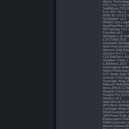
Ventuz.Technology
PTC.Creo.3.0.M1
SolidWorks.PCB.2
Frnc-5PC.V9.1.1
RISA-3D v15.0.2 
Dp Modeler v2.0
ARANZ.Geo.Leapf
AcadTopoPlan.v16
IES Faraday v9.2 
FracMan v8.0
Simulation Lab So
CSI ETABS 2023
Geometric.Nestin
Rock Flow Dynami
Siemens.Solid.Ed
acQuire v4.2.1.1
CES EduPack v20
VisiWave Traffic 1
CAMWorks.2023
Gammadyne Mailer
Adobe.Photoshop
CST Studio Suite 
Gearotic 3.011 Aug
Geomagic.Wrap.2
Killetsoft.TRANSD
Mensi APS 8.0.2 W
Readiris Corporat
Readiris Pro 16.0.
SimaPro 10.1
Altair.SimLab.14.
APS Menci Remote
Geomagic Wrap 20
RISAFoundation v9
SKM PowerTools 
Embarcadero RAD S
RAM Connection V
Maxon.Cinema.4D.