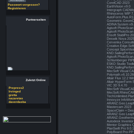
CorelCAD 2023
29 RSoft v2025
Passwort vergessen?
EarthVision v9.0
Autor : Prepress2
Registrieren
Intergraph CADWo
Thread : 29 RSoft
Rhinoceros WIP 7
AutoForm.Plus.R1
v2025
Partnerseiten
Geometric.GeomCa
(17.7.26 - 13:32 Uhr)
ADINA System v9.
Agisoft PhotoScan 
09 PSDEdit v4.1
Agisoft PhotoScan 
Ensoft StablPro 2
Autor : Prepress2
Deswik Nova 2025
Thread : 09 PSDEdit
Cervenka Consulti
v4.1
Creative.Edge.Soft
Concept SpiceVisi
(17.7.26 - 10:11 Uhr)
KND.SailingPerfor
Agisoft.PhotoScan
Schlumberger PIP
ESKO Studio Tool
KND.SailingPerfo
MecSoft Visual C
Polymath.v6.10.26
Altair Flux 12.2 Wi
Zuletzt Online
Altair HyperForm S
VIC 3D 9.4.70
Prepress2
MecSoft VisualC
Irvinged
MecSoft.RhinoCA
gretta
TechUnlimited.Plan
nazaretas
Innovyze InfoWor
daverdasba
ARANZ.Geo.Leapfr
Mastercam 2023
SpaceClaim + Des
ARANZ Geo Leapfr
ARANZ.Geothermal
Autodesk Inventor
Mentor Graphics 
PlanSwift Pro 9.0.
PolyBoard Pro-PP